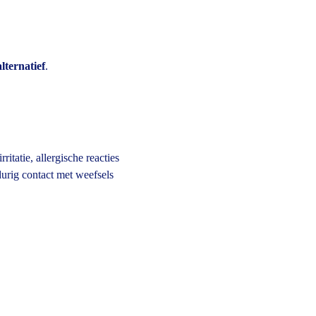
lternatief
.
tatie, allergische reacties 
urig contact met weefsels 