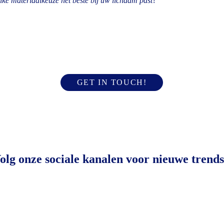
elke materiaalkeuze het beste bij uw lichaam past
?
GET IN TOUCH!
CONTACTGEGEVENS
olg onze sociale kanalen voor nieuwe trends
Maya's Mondzorg
Laan van Meerdervoort 420
2563 BD Den Haag
+31 (0)70 4448559
+31(0)645168777 ook WhatsApp