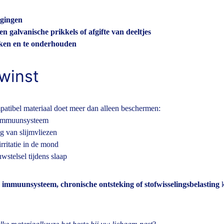
egingen
 galvanische prikkels of afgifte van deeltjes
ken en te onderhouden
 winst
atibel materiaal doet meer dan alleen beschermen:
 immuunsysteem
g van slijmvliezen
rritatie in de mond
stelsel tijdens slaap
g immuunsysteem, chronische ontsteking of stofwisselingsbelasting
 