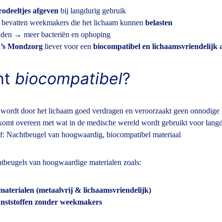
rodeeltjes afgeven
 bij langdurig gebruik
 bevatten weekmakers die het lichaam kunnen 
belasten
uden → meer bacteriën en ophoping
’s Mondzorg
 liever voor een 
biocompatibel en lichaamsvriendelijk a
t 
biocompatibel
?
wordt door het lichaam goed verdragen en veroorzaakt geen onnodige irri
 komt overeen met wat in de medische wereld wordt gebruikt voor langd
ief: Nachtbeugel van hoogwaardig, biocompatibel materiaal
tbeugels van hoogwaardige materialen zoals:
terialen (metaalvrij & lichaamsvriendelijk)
kunststoffen zonder weekmakers